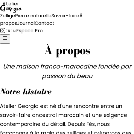
Atelier
Georgia
Zellige
Pierre naturelle
Savoir-faire
À
propos
Journal
Contact
Espace Pro
FR
EN
À propos
Une maison franco-marocaine fondée par
passion du beau
Notre histoire
Atelier Georgia est né d'une rencontre entre un
savoir-faire ancestral marocain et une exigence
contemporaine du détail. Depuis Fès, nous
façonnons à la main des zelliges et préparons des