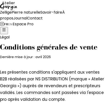
Atelier
Georgia
Zellige
Pierre naturelle
Savoir-faire
À
propos
Journal
Contact
Espace Pro
FR
EN
Légal
Conditions générales de vente
Dernière mise à jour : avril 2026
Les présentes conditions s'appliquent aux ventes
B2B réalisées par NS DISTRIBUTION (marque « Atelier
Georgia ») auprès de revendeurs et prescripteurs
validés. Les commandes sont passées via l'espace
pro après validation du compte.