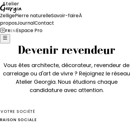
Atelier
Georgia
Zellige
Pierre naturelle
Savoir-faire
À
propos
Journal
Contact
Espace Pro
FR
EN
Devenir revendeur
Vous êtes architecte, décorateur, revendeur de
carrelage ou d'art de vivre ? Rejoignez le réseau
Atelier Georgia. Nous étudions chaque
candidature avec attention.
VOTRE SOCIÉTÉ
RAISON SOCIALE