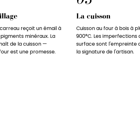
illage
La cuisson
arreau reçoit un émail à
Cuisson au four à bois à p
 pigments minéraux. La
900°C. Les imperfections 
naît de la cuisson —
surface sont l'empreinte 
four est une promesse.
la signature de l'artisan.