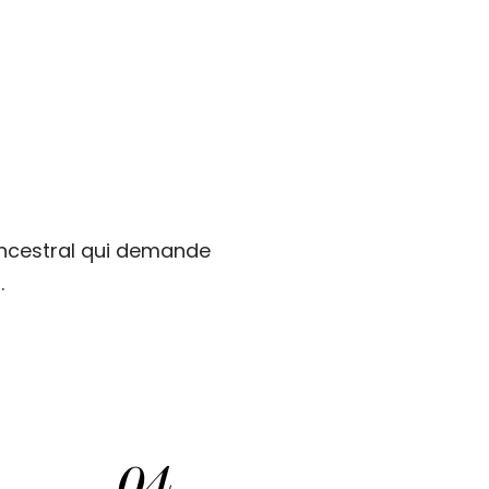
 ancestral qui demande
.
0
4