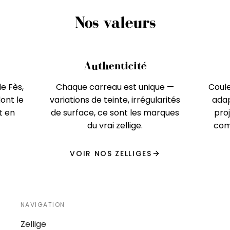
Nos valeurs
Authenticité
de Fès,
Chaque carreau est unique —
Coule
ont le
variations de teinte, irrégularités
adap
t en
de surface, ce sont les marques
proj
du vrai zellige.
comm
VOIR NOS ZELLIGES
NAVIGATION
Zellige