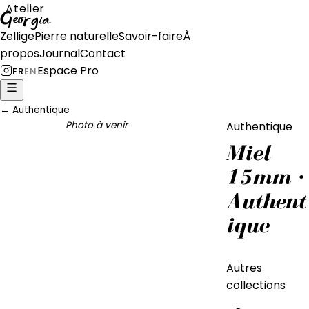
Atelier
Georgia
Zellige
Pierre naturelle
Savoir-faire
À
propos
Journal
Contact
Espace Pro
FR
EN
←
Authentique
Photo à venir
Authentique
Miel
15mm ·
Authent
ique
Autres
collections