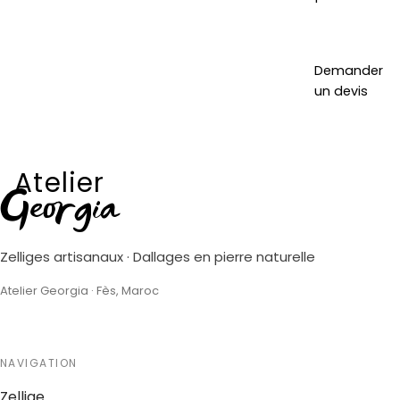
Demander
un devis
Atelier
Georgia
Zelliges artisanaux · Dallages en pierre naturelle
Atelier Georgia · Fès, Maroc
NAVIGATION
Zellige