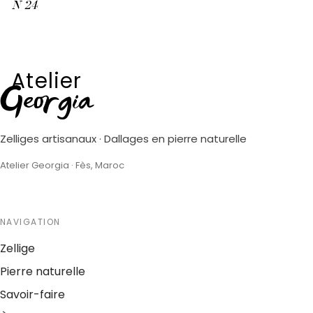
N
24
Atelier
Georgia
Zelliges artisanaux · Dallages en pierre naturelle
Atelier Georgia · Fès, Maroc
NAVIGATION
Zellige
Pierre naturelle
Savoir-faire