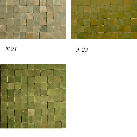
N
21
N
23