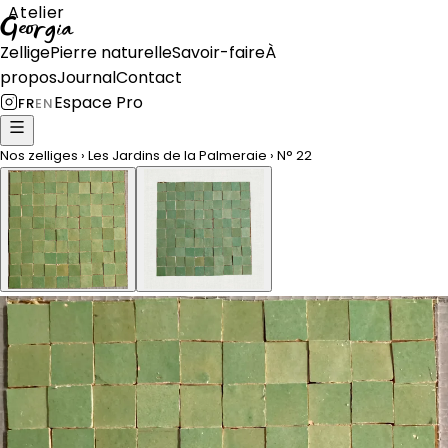
Atelier
Georgia
Zellige
Pierre naturelle
Savoir-faire
À
propos
Journal
Contact
Espace Pro
FR
EN
Nos zelliges
›
Les Jardins de la Palmeraie
›
N°
22