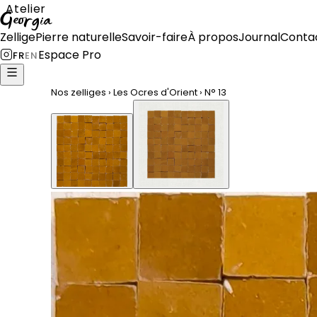
Atelier
Georgia
Zellige
Pierre naturelle
Savoir-faire
À propos
Journal
Conta
Espace Pro
FR
EN
Nos zelliges
›
Les Ocres d'Orient
›
N°
13