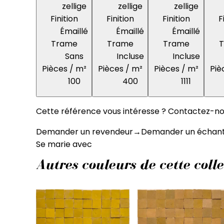
zellige
zellige
zellige
Finition
Finition
Finition
F
Émaillé
Émaillé
Émaillé
Trame
Trame
Trame
Sans
Incluse
Incluse
Pièces / m²
Pièces / m²
Pièces / m²
Piè
100
400
1111
Cette référence vous intéresse ? Contactez-nou
Demander un revendeur
→
Demander un échanti
Se marie avec
Autres couleurs de cette colle