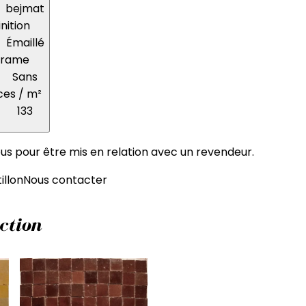
bejmat
inition
Émaillé
Trame
Sans
ces / m²
133
s pour être mis en relation avec un revendeur.
llon
Nous contacter
ction