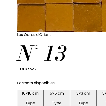
Les Ocres d'Orient
N°
13
EN STOCK
Formats disponibles
10×10 cm
5×5 cm
3×3 cm
5
Type
Type
Type