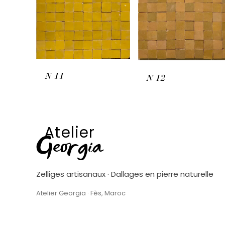
N
11
N
12
Atelier
Georgia
Zelliges artisanaux · Dallages en pierre naturelle
Atelier Georgia · Fès, Maroc