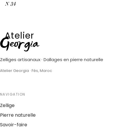
N
34
Atelier
Georgia
Zelliges artisanaux · Dallages en pierre naturelle
Atelier Georgia · Fès, Maroc
NAVIGATION
Zellige
Pierre naturelle
Savoir-faire