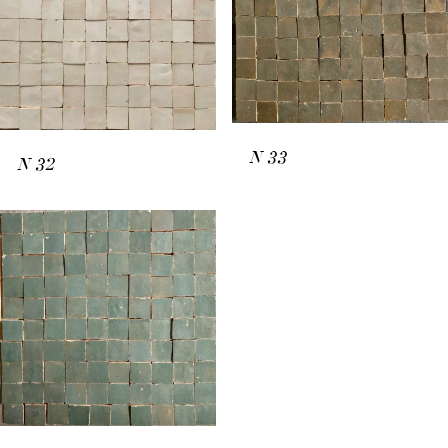
N
33
N
32