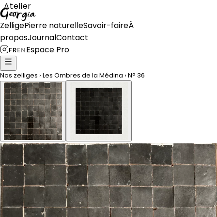
Atelier
Georgia
Zellige
Pierre naturelle
Savoir-faire
À
propos
Journal
Contact
Espace Pro
FR
EN
Nos zelliges
›
Les Ombres de la Médina
›
N°
36