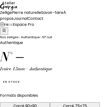
Atelier
Georgia
Zellige
Pierre naturelle
Savoir-faire
À
propos
Journal
Contact
Espace Pro
FR
EN
Nos zelliges
›
Authentique
›
N°
null
Authentique
N°
—
Ivoire 15mm · Authentique
EN STOCK
Formats disponibles
Carré 90×90
Carré 75×75