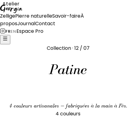
Atelier
Georgia
Zellige
Pierre naturelle
Savoir-faire
À
propos
Journal
Contact
Espace Pro
FR
EN
Collection · 12 / 07
Patine
4 couleurs artisanales — fabriquées à la main à Fès.
4 couleurs