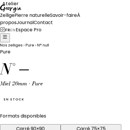
Atelier
Georgia
Zellige
Pierre naturelle
Savoir-faire
À
propos
Journal
Contact
Espace Pro
FR
EN
Nos zelliges
›
Pure
›
N°
null
Pure
N°
—
Miel 20mm · Pure
EN STOCK
Formats disponibles
Carré 90×90
Carré 75×75