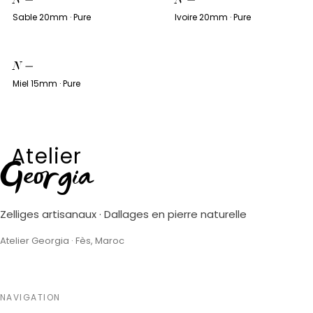
Sable 20mm · Pure
Ivoire 20mm · Pure
N
—
Miel 15mm · Pure
Atelier
Georgia
Zelliges artisanaux · Dallages en pierre naturelle
Atelier Georgia · Fès, Maroc
NAVIGATION