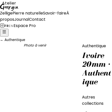
Atelier
Georgia
Zellige
Pierre naturelle
Savoir-faire
À
propos
Journal
Contact
Espace Pro
FR
EN
←
Authentique
Photo à venir
Authentique
Ivoire
20mm ·
Authent
ique
Autres
collections