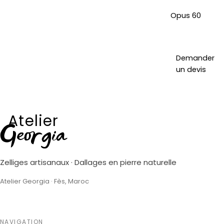
Opus 60
Demander
un devis
Atelier
Georgia
Zelliges artisanaux · Dallages en pierre naturelle
Atelier Georgia · Fès, Maroc
NAVIGATION