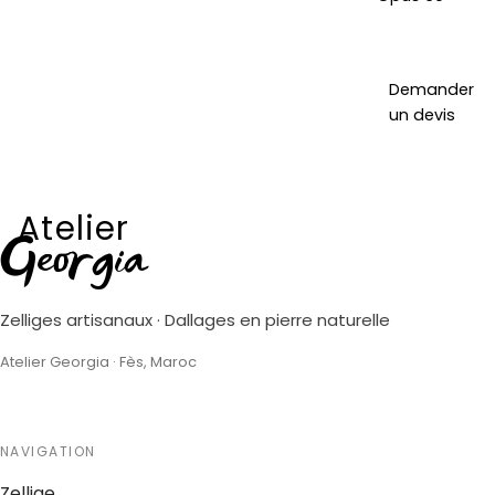
Demander
un devis
Atelier
Georgia
Zelliges artisanaux · Dallages en pierre naturelle
Atelier Georgia · Fès, Maroc
NAVIGATION
Zellige