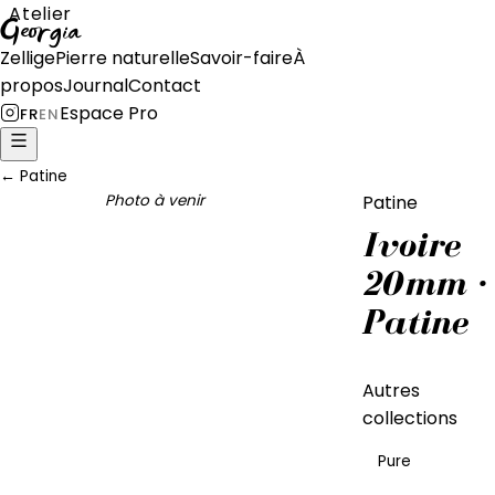
Atelier
Georgia
Zellige
Pierre naturelle
Savoir-faire
À
propos
Journal
Contact
Espace Pro
FR
EN
←
Patine
Photo à venir
Patine
Ivoire
20mm ·
Patine
Autres
collections
Pure