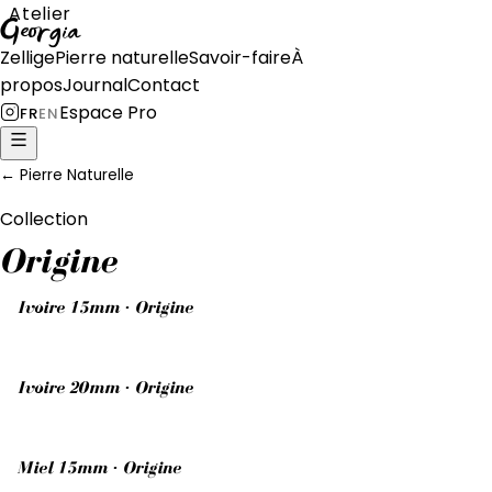
Atelier
Georgia
Zellige
Pierre naturelle
Savoir-faire
À
propos
Journal
Contact
Espace Pro
FR
EN
←
Pierre Naturelle
Collection
Origine
Ivoire 15mm · Origine
Ivoire 20mm · Origine
Miel 15mm · Origine