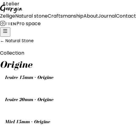
Atelier
Georgia
Zellige
Natural stone
Craftsmanship
About
Journal
Contact
Pro space
FR
EN
←
Natural Stone
Collection
Origine
Ivoire 15mm · Origine
Ivoire 20mm · Origine
Miel 15mm · Origine