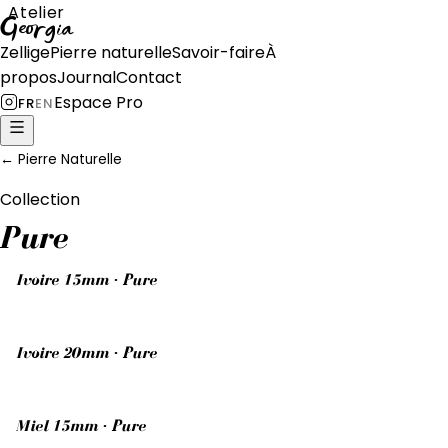
Atelier
Georgia
Zellige
Pierre naturelle
Savoir-faire
À
propos
Journal
Contact
Espace Pro
FR
EN
←
Pierre Naturelle
Collection
Pure
Ivoire 15mm · Pure
Ivoire 20mm · Pure
Miel 15mm · Pure