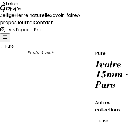
Atelier
Georgia
Zellige
Pierre naturelle
Savoir-faire
À
propos
Journal
Contact
Espace Pro
FR
EN
←
Pure
Photo à venir
Pure
Ivoire
15mm ·
Pure
Autres
collections
Pure