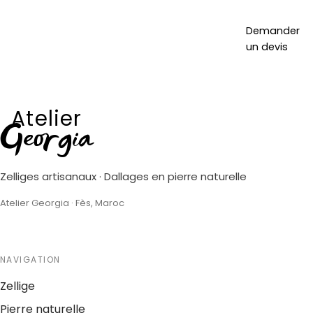
Demander
un devis
Atelier
Georgia
Zelliges artisanaux · Dallages en pierre naturelle
Atelier Georgia · Fès, Maroc
NAVIGATION
Zellige
Pierre naturelle