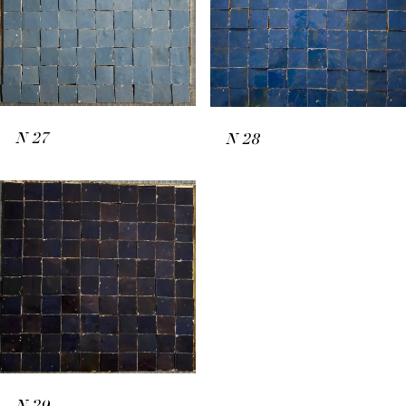
N
27
N
28
N
29