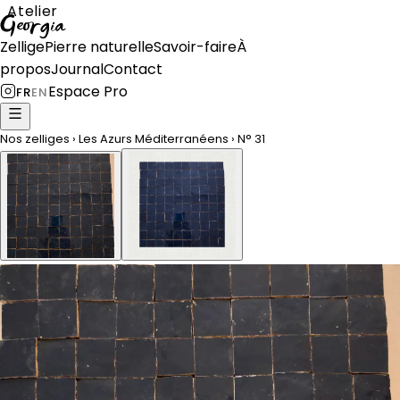
Atelier
Georgia
Zellige
Pierre naturelle
Savoir-faire
À
propos
Journal
Contact
Espace Pro
FR
EN
Nos zelliges
›
Les Azurs Méditerranéens
›
N°
31