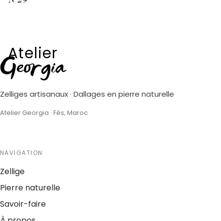
Atelier
Georgia
Zelliges artisanaux · Dallages en pierre naturelle
Atelier Georgia · Fès, Maroc
NAVIGATION
Zellige
Pierre naturelle
Savoir-faire
À propos