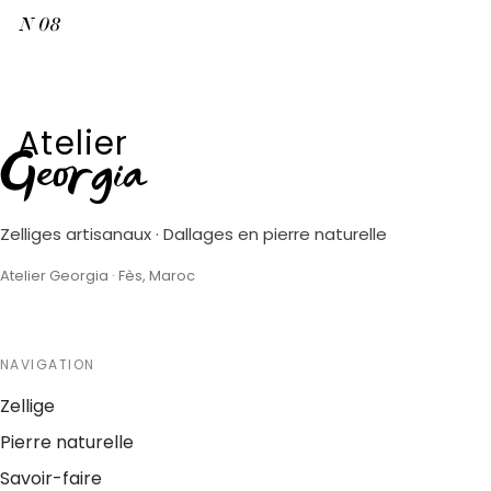
N
08
Atelier
Georgia
Zelliges artisanaux · Dallages en pierre naturelle
Atelier Georgia · Fès, Maroc
NAVIGATION
Zellige
Pierre naturelle
Savoir-faire