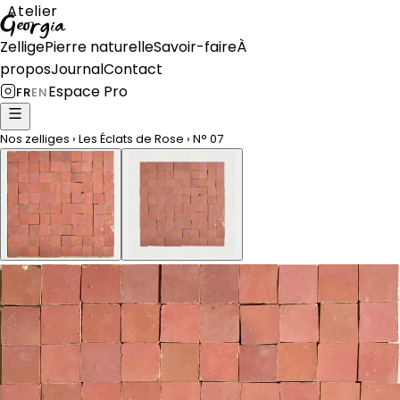
Atelier
Georgia
Zellige
Pierre naturelle
Savoir-faire
À
propos
Journal
Contact
Espace Pro
FR
EN
Nos zelliges
›
Les Éclats de Rose
›
N°
07