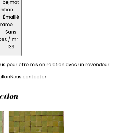
bejmat
inition
Émaillé
Trame
Sans
ces / m²
133
s pour être mis en relation avec un revendeur.
llon
Nous contacter
ction