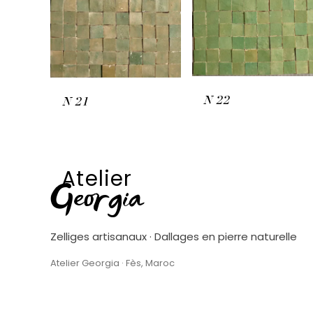
N
22
N
21
Atelier
Georgia
Zelliges artisanaux · Dallages en pierre naturelle
Atelier Georgia · Fès, Maroc