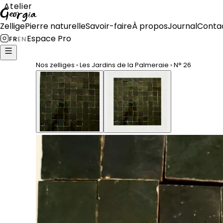
Atelier
Georgia
Zellige
Pierre naturelle
Savoir-faire
À propos
Journal
Conta
Espace Pro
FR
EN
Nos zelliges
›
Les Jardins de la Palmeraie
›
N°
26