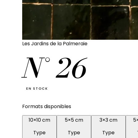
Les Jardins de la Palmeraie
N°
26
EN STOCK
Formats disponibles
10×10 cm
5×5 cm
3×3 cm
5
Type
Type
Type