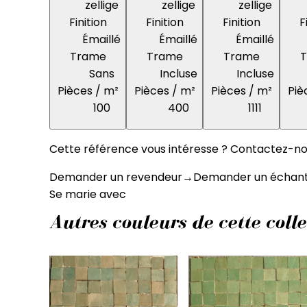
zellige
zellige
zellige
Finition
Finition
Finition
F
Émaillé
Émaillé
Émaillé
Trame
Trame
Trame
Sans
Incluse
Incluse
Pièces / m²
Pièces / m²
Pièces / m²
Piè
100
400
1111
Cette référence vous intéresse ? Contactez-nou
Demander un revendeur
→
Demander un échanti
Se marie avec
Autres couleurs de cette colle