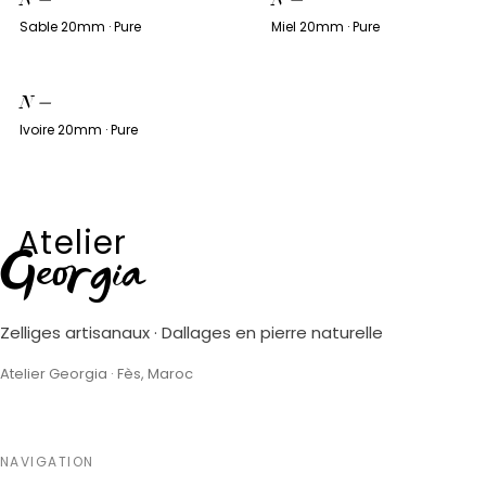
Sable 20mm · Pure
Miel 20mm · Pure
N
—
Ivoire 20mm · Pure
Atelier
Georgia
Zelliges artisanaux · Dallages en pierre naturelle
Atelier Georgia · Fès, Maroc
NAVIGATION