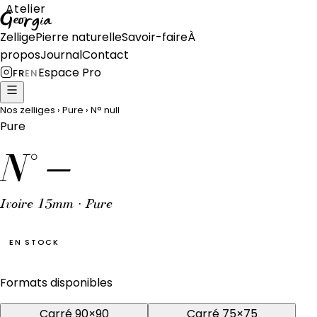
Atelier
Georgia
Zellige
Pierre naturelle
Savoir-faire
À
propos
Journal
Contact
Espace Pro
FR
EN
Nos zelliges
›
Pure
›
N°
null
Pure
N°
—
Ivoire 15mm · Pure
EN STOCK
Formats disponibles
Carré 90×90
Carré 75×75