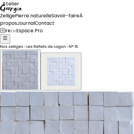
Atelier
Georgia
Zellige
Pierre naturelle
Savoir-faire
À
propos
Journal
Contact
Espace Pro
FR
EN
Nos zelliges
›
Les Reflets de Lagon
›
N°
15