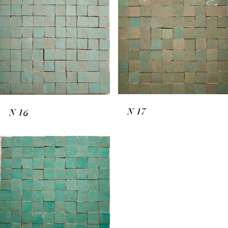
N
17
N
16