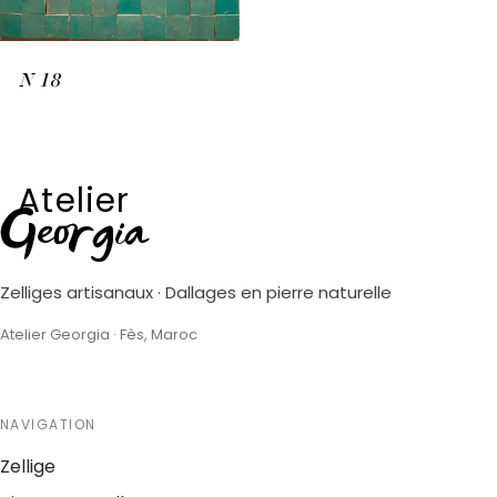
N
18
Atelier
Georgia
Zelliges artisanaux · Dallages en pierre naturelle
Atelier Georgia · Fès, Maroc
NAVIGATION
Zellige