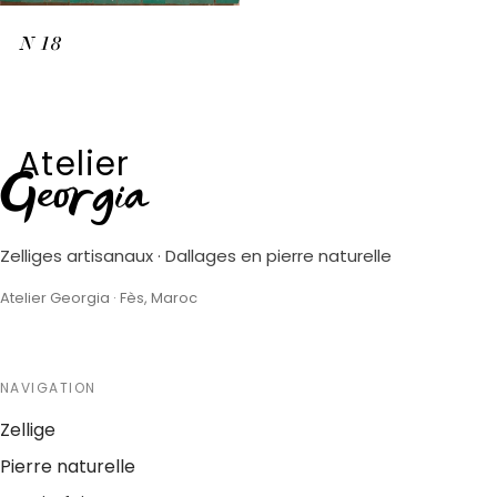
N
18
Atelier
Georgia
Zelliges artisanaux · Dallages en pierre naturelle
Atelier Georgia · Fès, Maroc
NAVIGATION
Zellige
Pierre naturelle