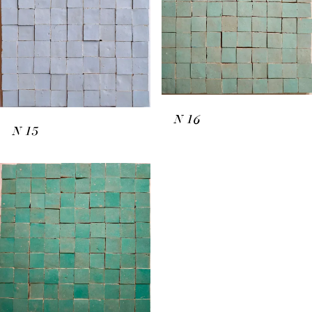
N
16
N
15