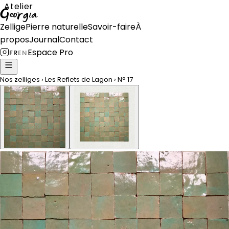
Atelier
Georgia
Zellige
Pierre naturelle
Savoir-faire
À
propos
Journal
Contact
Espace Pro
FR
EN
Nos zelliges
›
Les Reflets de Lagon
›
N°
17