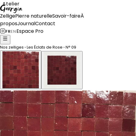
Atelier
Georgia
Zellige
Pierre naturelle
Savoir-faire
À
propos
Journal
Contact
Espace Pro
FR
EN
Nos zelliges
›
Les Éclats de Rose
›
N°
09