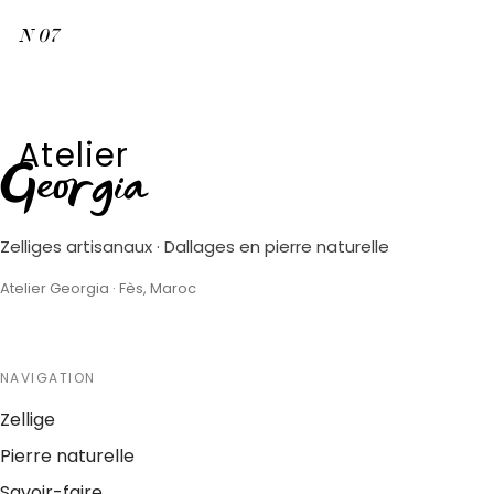
N
07
Atelier
Georgia
Zelliges artisanaux · Dallages en pierre naturelle
Atelier Georgia · Fès, Maroc
NAVIGATION
Zellige
Pierre naturelle
Savoir-faire