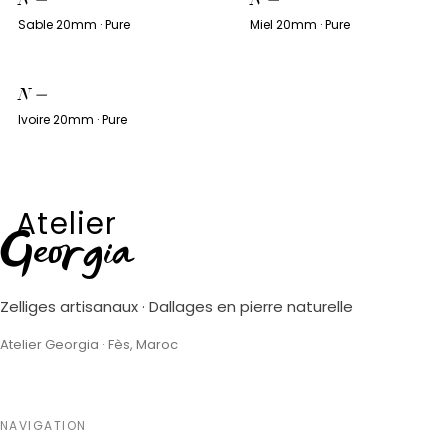
Sable 20mm · Pure
Miel 20mm · Pure
N
—
Ivoire 20mm · Pure
Atelier
Georgia
Zelliges artisanaux · Dallages en pierre naturelle
Atelier Georgia · Fès, Maroc
NAVIGATION