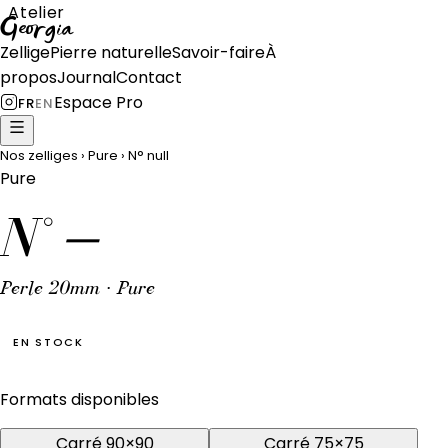
Atelier
Georgia
Zellige
Pierre naturelle
Savoir-faire
À
propos
Journal
Contact
Espace Pro
FR
EN
Nos zelliges
›
Pure
›
N°
null
Pure
N°
—
Perle 20mm · Pure
EN STOCK
Formats disponibles
Carré 90×90
Carré 75×75